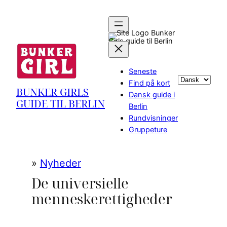
Spring
til
indhold
Bunker
Girls guide til Berlin
Seneste
Vælg
Find på kort
BUNKER GIRLS
sprog
Dansk guide i
GUIDE TIL BERLIN
Berlin
Rundvisninger
Gruppeture
»
Nyheder
De universielle
menneskerettigheder