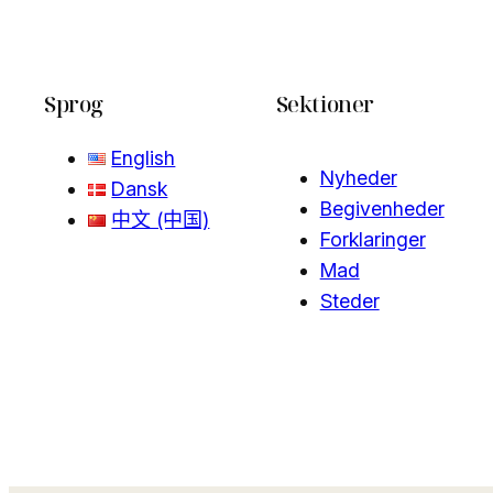
Sprog
Sektioner
English
Nyheder
Dansk
Begivenheder
中文 (中国)
Forklaringer
Mad
Steder