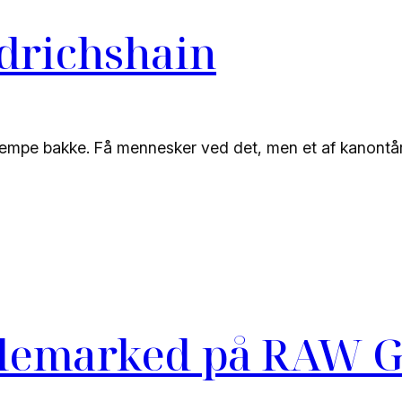
edrichshain
n kæmpe bakke. Få mennesker ved det, men et af kanont
julemarked på RAW 