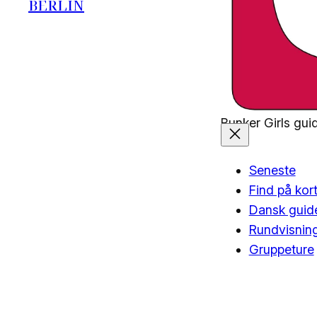
BERLIN
Bunker Girls guide
Seneste
Find på kor
Dansk guide
Rundvisnin
Gruppeture