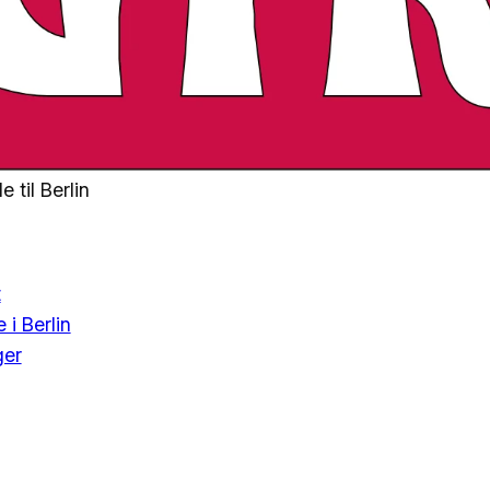
 til Berlin
t
 i Berlin
ger