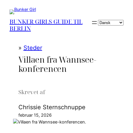
Spring
til
indhold
BUNKER GIRLS GUIDE TIL
Vælg
BERLIN
sprog
»
Steder
Villaen fra Wannsee-
konferencen
Skrevet af
Chrissie Sternschnuppe
februar 15, 2026