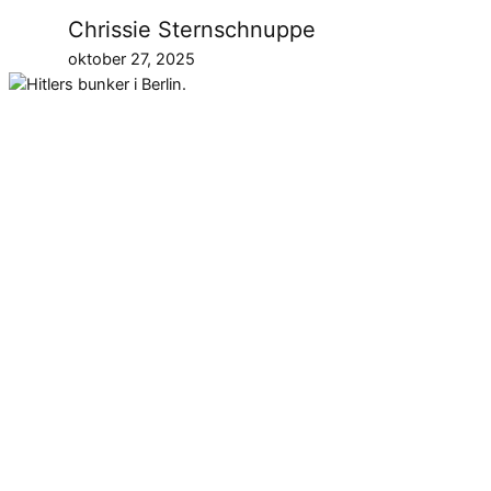
Chrissie Sternschnuppe
oktober 27, 2025
Hitlers bunker i Berlin lå under
en balsal, der blev bygget som en
tilbygning til hans officielle
residens i 1935. I dag er det en
parkeringsplads