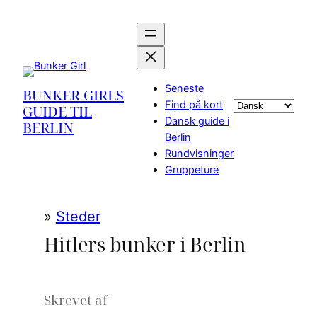
Spring
til
indhold
Seneste
BUNKER GIRLS
Find på kort
Vælg
GUIDE TIL
Dansk guide i
sprog
BERLIN
Berlin
Rundvisninger
Gruppeture
»
Steder
Hitlers bunker i Berlin
Skrevet af