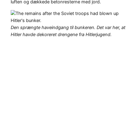
luften og dækkede betonresterne med jord.
Den sprængte haveindgang til bunkeren. Det var her, at
Hitler havde dekoreret drengene fra Hitlerjugend.
Foto af Otto Donath@Bundesarchiv, Bild 183-M1204-
319. CC BY-SA 3.0.
Det varede faktisk indtil 1988, før Hitlers bunker endelig
blev fjernet helt. Området skulle bebygges med nye,
moderne boliger til østberlinerne.
Imidlertid forblev en del af den massive armerede beton
fra bunkeren under jorden, som de ikke var i stand til at
fjerne. Og det eneste, der var tilbage at bygge oven på
de få rester af Hitlers bunker, var en parkeringsplads.
Et skilt ved parkeringspladsen fortæller historien om
Hitlers bunker.