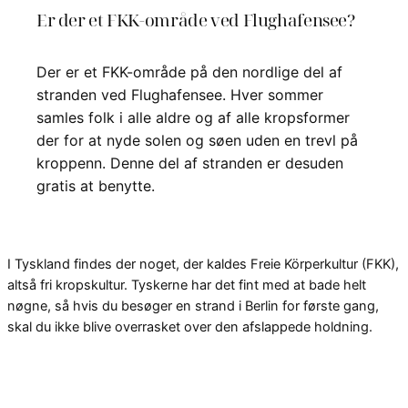
Er der et FKK-område ved Flughafensee?
Der er et FKK-område på den nordlige del af
stranden ved Flughafensee. Hver sommer
samles folk i alle aldre og af alle kropsformer
der for at nyde solen og søen uden en trevl på
kroppenn. Denne del af stranden er desuden
gratis at benytte.
I Tyskland findes der noget, der kaldes Freie Körperkultur (FKK),
altså fri kropskultur. Tyskerne har det fint med at bade helt
nøgne, så hvis du besøger en strand i Berlin for første gang,
skal du ikke blive overrasket over den afslappede holdning.
Personligt foretrækker jeg en bikini eller en badedragt, men jeg
er heller ikke af tysk afstamning.