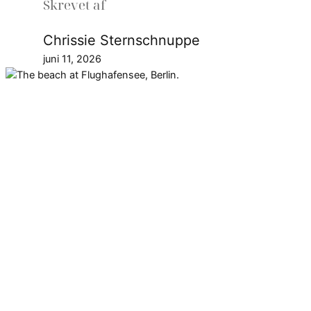
Skrevet af
Chrissie Sternschnuppe
juni 11, 2026
Berlin har mange strande ved
søerne. Nogle kræver entré.
Stranden ved Flughafensee er en
idylisk oase, og den er gratis