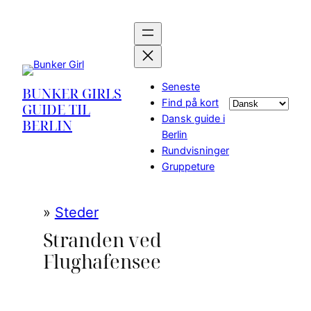
Spring
til
indhold
Seneste
BUNKER GIRLS
Find på kort
Vælg
GUIDE TIL
Dansk guide i
sprog
BERLIN
Berlin
Rundvisninger
Gruppeture
»
Steder
Stranden ved
Flughafensee