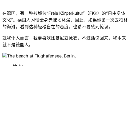
在德国，有一种被称为“Freie Körperkultur”（FKK）的“自由身体
文化”。德国人习惯全身赤裸地沐浴，因此，如果你第一次去柏林
的海滩，看到这种轻松自在的态度，也请不要感到惊讶。
就我个人而言，我更喜欢比基尼或泳衣，不过话说回来，我本来
就不是德国人。
地点
：
Strand am Flughafensee
Tegel, Berlin
距离：
10.02 km
导航至此
适合家庭：
是
价格：
免费