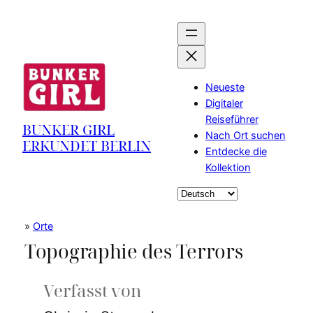
Zum
Inhalt
springen
Neueste
Digitaler
Reiseführer
BUNKER GIRL
Nach Ort suchen
ERKUNDET BERLIN
Entdecke die
Kollektion
Sprache
auswählen
»
Orte
Topographie des Terrors
Verfasst von