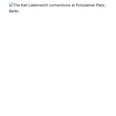
Hvor:
Potsdamer Platz
Berlin
Afstand:
2.81 km
Ruteplan
Familievenligt:
Ja
Pris:
Gratis