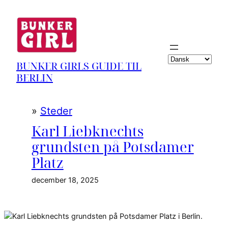
Spring
til
indhold
Vælg
BUNKER GIRLS GUIDE TIL
sprog
BERLIN
»
Steder
Karl Liebknechts
grundsten på Potsdamer
Platz
december 18, 2025