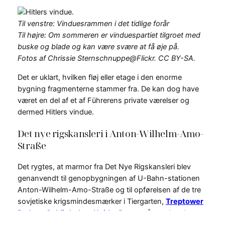
Til venstre: Vinduesrammen i det tidlige forår
Til højre: Om sommeren er vinduespartiet tilgroet med
buske og blade og kan være svære at få øje på.
Fotos af Chrissie Sternschnuppe@Flickr. CC BY-SA.
Det er uklart, hvilken fløj eller etage i den enorme
bygning fragmenterne stammer fra. De kan dog have
været en del af et af Führerens private værelser og
dermed Hitlers vindue.
Det nye rigskansleri i Anton-Wilhelm-Amo-
Straße
Det rygtes, at marmor fra Det Nye Rigskansleri blev
genanvendt til genopbygningen af U-Bahn-stationen
Anton-Wilhelm-Amo-Straße og til opførelsen af de tre
sovjetiske krigsmindesmærker i Tiergarten,
Treptower
Park
og
Schönholzer Heide
. Denne påstand er dog
hverken blevet bekræftet eller afkræftet.