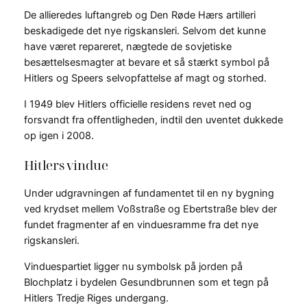
De allieredes luftangreb og Den Røde Hærs artilleri
beskadigede det nye rigskansleri. Selvom det kunne
have været repareret, nægtede de sovjetiske
besættelsesmagter at bevare et så stærkt symbol på
Hitlers og Speers selvopfattelse af magt og storhed.
I 1949 blev Hitlers officielle residens revet ned og
forsvandt fra offentligheden, indtil den uventet dukkede
op igen i 2008.
Hitlers vindue
Under udgravningen af fundamentet til en ny bygning
ved krydset mellem Voßstraße og Ebertstraße blev der
fundet fragmenter af en vinduesramme fra det nye
rigskansleri.
Vinduespartiet ligger nu symbolsk på jorden på
Blochplatz i bydelen Gesundbrunnen som et tegn på
Hitlers Tredje Riges undergang.