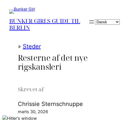
Spring
til
indhold
BUNKER GIRLS GUIDE TIL
Vælg
BERLIN
sprog
»
Steder
Resterne af det nye
rigskansleri
Skrevet af
Chrissie Sternschnuppe
marts 30, 2026