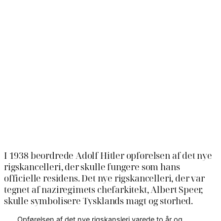
I 1938 beordrede Adolf Hitler opførelsen af det nye
rigskancelleri, der skulle fungere som hans
officielle residens. Det nye rigskancelleri, der var
tegnet af naziregimets chefarkitekt, Albert Speer,
skulle symbolisere Tysklands magt og storhed.
Opførelsen af det nye rigskansleri varede to år og