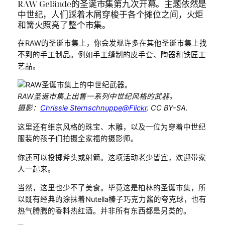
RAW Gelände的圣诞市集第九次开幕。主题依然是
中世纪，人们踩着木屑穿梭于各个摊位之间，火炬
和篝火照亮了整个市集。
在RAW的圣诞市集上，你会发现许多在其他圣诞市集上找
不到的手工制品。例如手工缝制的皮手套、陶器和铁匠工
艺品。
RAW圣诞市集上出售一系列中世纪风格的武器。
摄影：
Chrissie Sternschnuppe@Flickr
. CC BY-SA.
这里还有维京风格的珠宝、木雕，以及一位为穿着中世纪
服装的孩子们拍摄全家福的摄影师。
你还可以投掷斧头或射箭。这项活动老少皆宜，欢迎带家
人一起来。
当然，这里也少不了美食。毕竟这是柏林的圣诞市集，所
以既有经典的涂抹着Nutella榛子巧克力酱的夸克球，也有
热气腾腾的香料热红酒。并非所有东西都是另类的。