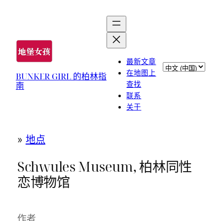
跳
至
内
容
最新文章
选
在地图上
BUNKER GIRL 的柏林指
择
查找
南
语
联系
言
关于
»
地点
Schwules Museum, 柏林同性
恋博物馆
作者