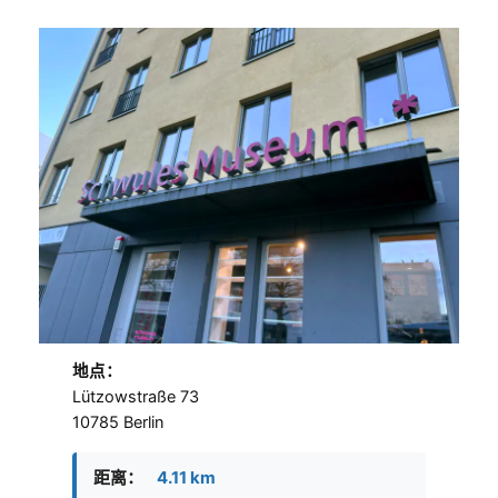
地点
：
Lützowstraße 73
10785 Berlin
距离：
4.11 km