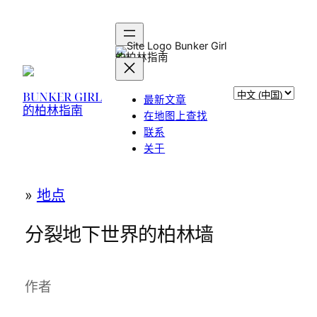
跳
至
内
Bunker Girl
的柏林指南
容
选
BUNKER GIRL
最新文章
的柏林指南
择
在地图上查找
语
联系
言
关于
»
地点
分裂地下世界的柏林墙
作者