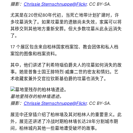
摄影：
Chrissie Sternschnuppe@Flickr
. CC BY-SA.
尤其是在20世纪80年代初，当死亡地带计划扩建时，许
多坟墓消失了。如果坟墓里的遗骸尚未失效，家属可以将
其移交到其他地方重新安葬。但大多数坟墓从此永远消失
了。
17 个展区包含来自柏林国家档案馆、教会团体和私人档
案馆的图像和档案资料。
其中，他们讲述了利希特瑙伯爵夫人的坟墓如何消失的故
事。她是普鲁士国王腓特烈·威廉二世的密友和情妇。艺
术收藏家兼外交官拉钦斯基伯爵的坟墓也消失了。
墓地里残存的柏林墙遗迹。
摄影：
Chrissie Sternschnuppe@Flickr
. CC BY-SA.
展览中还穿插介绍了柏林墙及其对柏林人的重要意义。此
外，展览还讲述了冷战时期柏林墙长达28年分割城市期
间，柏林城内其他一些墓地遭受破坏的故事。