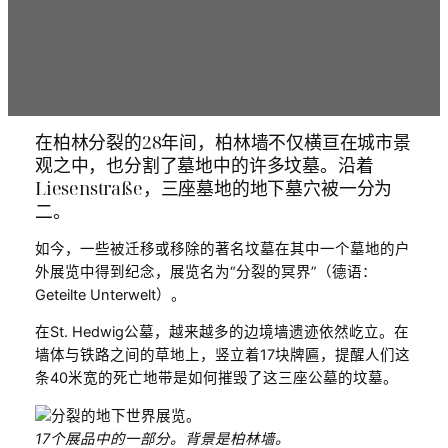
在柏林分裂的28年间，柏林墙不仅横亘在城市景
观之中，也分割了墓地中的许多坟墓。沿着
Liesenstraße，三座墓地的地下墓穴被一分为
二。
如今，一些被迁移或移除的著名坟墓在其中一个墓地的户
外展览中得到纪念，展览名为“分裂的冥界”（德语：
Geteilte Unterwelt）。
在St. Hedwig公墓，越来越多的边境墙遗迹依然屹立。在
墙体与铁路之间的草地上，竖立着17块牌匾，提醒人们这
条40米宽的死亡地带是如何摧毁了这三座公墓的坟墓。
17个展品中的一部分。背景是柏林墙。