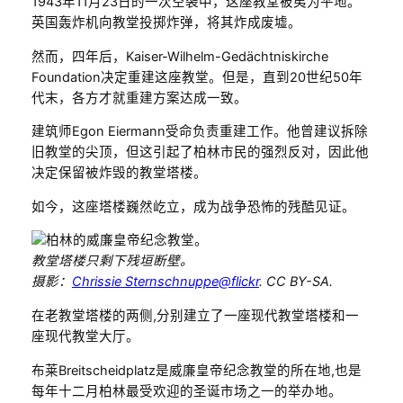
1943年11月23日的一次空袭中，这座教堂被夷为平地。
英国轰炸机向教堂投掷炸弹，将其炸成废墟。
然而，四年后，Kaiser-Wilhelm-Gedächtniskirche
Foundation决定重建这座教堂。但是，直到20世纪50年
代末，各方才就重建方案达成一致。
建筑师Egon Eiermann受命负责重建工作。他曾建议拆除
旧教堂的尖顶，但这引起了柏林市民的强烈反对，因此他
决定保留被炸毁的教堂塔楼。
如今，这座塔楼巍然屹立，成为战争恐怖的残酷见证。
教堂塔楼只剩下残垣断壁。
摄影：
Chrissie Sternschnuppe@flickr
. CC BY-SA.
在老教堂塔楼的两侧,分别建立了一座现代教堂塔楼和一
座现代教堂大厅。
布莱Breitscheidplatz是威廉皇帝纪念教堂的所在地,也是
每年十二月柏林最受欢迎的圣诞市场之一的举办地。