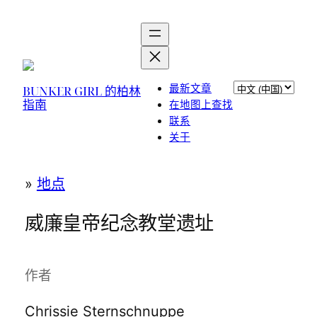
跳
至
内
容
选
最新文章
BUNKER GIRL 的柏林
指南
择
在地图上查找
语
联系
言
关于
»
地点
威廉皇帝纪念教堂遗址
作者
Chrissie Sternschnuppe