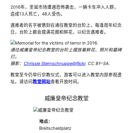
2016年，圣诞市场遭遇恐怖袭击，一辆卡车冲入人群，
造成13人死亡，48人受伤。
遇难者的名字被镌刻在通往教堂的台阶上，每逢周年纪念
日，台阶上都会摆满花圈和鲜花，以纪念遇难者。
通往威廉皇帝纪念教堂的台阶上摆放着鲜花、照片和墓碑
灯。
摄影：
Chrissie Sternschnuppe@flickr
. CC BY-SA.
教堂至今仍举行宗教仪式，游客可以进入教堂内部参观遗
址。请访问
教堂网站
查看开放时间。
威廉皇帝纪念教堂
地点
：
Breitscheidplatz