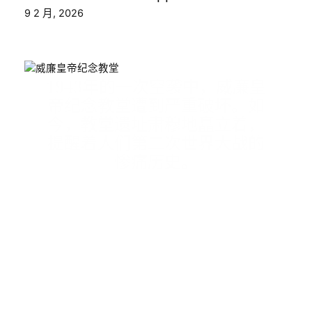
9 2 月, 2026
1943年的一次空袭中，威廉皇
帝纪念教堂遭到严重破坏。如
今，教堂遗址肃穆地矗立着，
提醒着人们第二次世界大战的
惨痛历史。